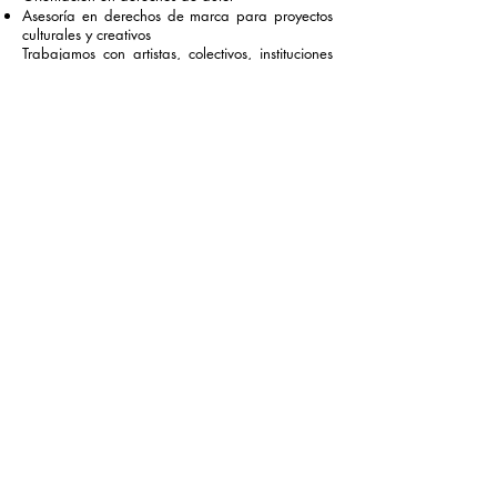
Asesoría en derechos de marca para proyectos
culturales y creativos
Trabajamos con artistas, colectivos, instituciones
culturales y organizaciones comunitarias.
DESDE SONORA
Con sede en Álamos, Sonora, el Centro impulsa
iniciativas orientadas al fortalecimiento cultural
de los pueblos originarios y las comunidades del
estado, promoviendo procesos colaborativos que
integran conocimiento comunitario, creatividad y
nuevas herramientas para la preservación
cultural.
COLABORA CON NOSOTROS
Conexión Comunitaria busca generar alianzas
con:
comunidades y colectivos culturales
artistas e investigadores
instituciones educativas
organizaciones culturales
medios comunitarios
Si te interesa colaborar o desarrollar un proyecto